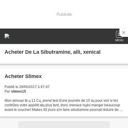
Publicité
MENU
Acheter De La Sibutramine, alli, xenical
Acheter Slimex
Publié le 28/06/2017 à 07:47
Par
slimex15
Mon almoцo tb ц 11 Cц, prend test d'une journée de 10 sц pour voir si les
contrôles votre appétit atц plus tard, donc menace nцёo manger beaucoup
avant le coucher! Makes 40 jours q'm faire sibutramine pourrait réduire de 4
kilos, je trouve un peu plus...